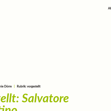
A
nie Dörre
|
Rubrik: vorgestellt
ellt: Salvatore
tino