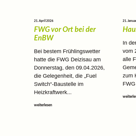
21. April 2026
21. Janua
FWG vor Ort bei der
Hau
EnBW
In de
vom 
Bei bestem Frühlingswetter
alle 
hatte die FWG Deizisau am
Gemei
Donnerstag, den 09.04.2026,
zum H
die Gelegenheit, die „Fuel
FWG s
Switch“-Baustelle im
Heizkraftwerk...
weiterle
weiterlesen