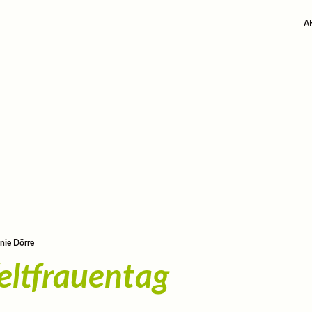
A
nie Dörre
ltfrauentag