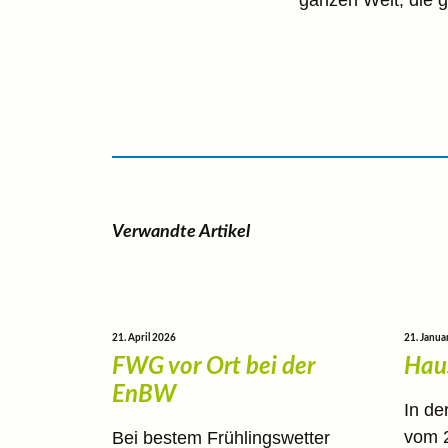
ganzen Welt, die 
Verwandte Artikel
21. April 2026
21. Janua
FWG vor Ort bei der
Hau
EnBW
In de
vom 
Bei bestem Frühlingswetter